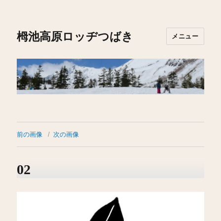
栂池高原ロッヂつばき
メニュー
前の画像
次の画像
02