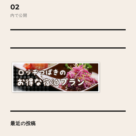
投
02
稿
内で公開
ナ
ビ
ゲ
ー
シ
ョ
ン
最近の投稿