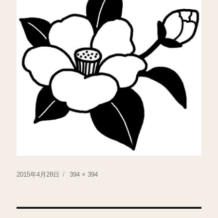
投
フ
2015年4月28日
394 × 394
稿
ル
日:
サ
イ
ズ