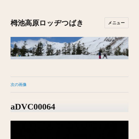
栂池高原ロッヂつばき
メニュー
次の画像
aDVC00064