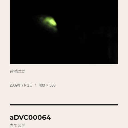
栂池の蛍
投
フ
2009年7月1日
480 × 360
稿
ル
日:
サ
イ
ズ
投
aDVC00064
稿
内で公開