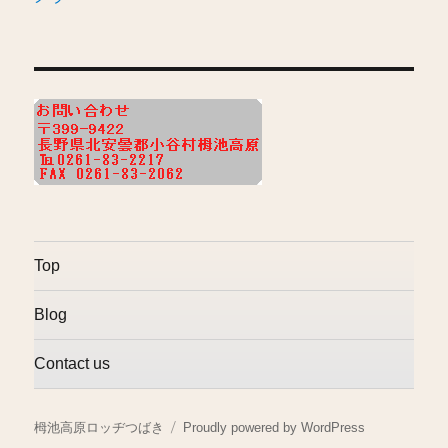
Top
Blog
Contact us
栂池高原ロッヂつばき
Proudly powered by WordPress