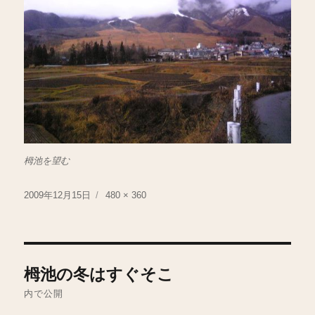
栂池を望む
投
フ
2009年12月15日
480 × 360
稿
ル
日:
サ
イ
ズ
投
栂池の冬はすぐそこ
稿
内で公開