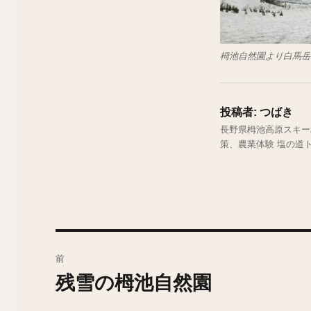
栂池自然園より白馬岳
投稿者:
つばき
長野県栂池高原スキー
策、農業体験 塩の道
投
前
稿
残雪の栂池自然園
前
の
ナ