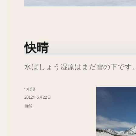
快晴
水ばしょう湿原はまだ雪の下です
投
つばき
稿
投
2012年5月22日
者
稿
カ
自然
日:
テ
ゴ
リ
ー