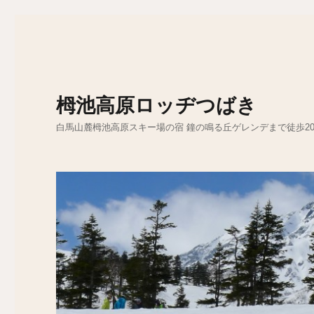
栂池高原ロッヂつばき
白馬山麓栂池高原スキー場の宿 鐘の鳴る丘ゲレンデまで徒歩2