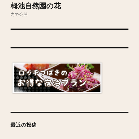
栂池自然園の花
稿
内で公開
ナ
ビ
ゲ
ー
シ
ョ
ン
最近の投稿