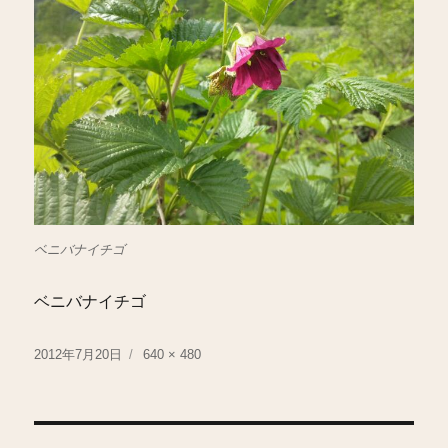
ベニバナイチゴ
ベニバナイチゴ
投
フ
2012年7月20日
640 × 480
稿
ル
日:
サ
イ
ズ
投