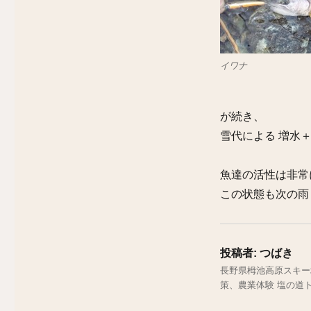
ゴ
リ
ー
イワナ
が続き、
雪代による 増水
魚達の活性は非常
この状態も次の雨
投稿者:
つばき
長野県栂池高原スキー
策、農業体験 塩の道