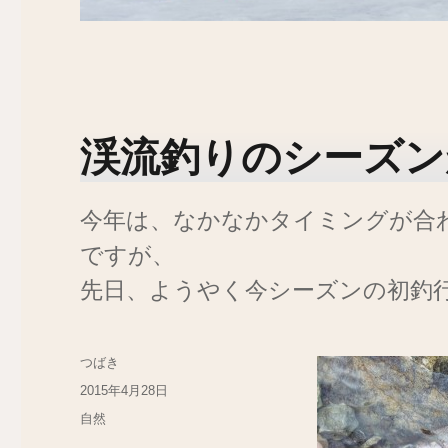
渓流釣りのシーズン
今年は、なかなかタイミングが合
ですが、
先日、ようやく今シーズンの初釣
投
つばき
稿
投
2015年4月28日
者
稿
カ
自然
日:
テ