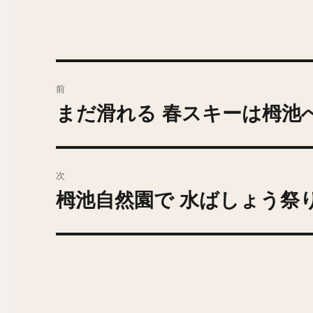
投
前
稿
まだ滑れる 春スキーは栂池
前
の
ナ
投
ビ
稿:
次
ゲ
栂池自然園で 水ばしょう祭
次
の
ー
投
シ
稿:
ョ
ン