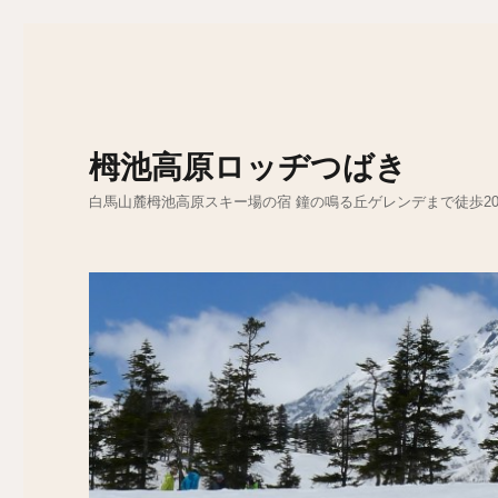
栂池高原ロッヂつばき
白馬山麓栂池高原スキー場の宿 鐘の鳴る丘ゲレンデまで徒歩2